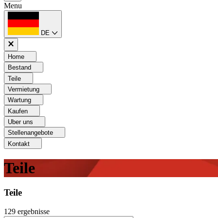
Menu
DE
Home
Bestand
Teile
Vermietung
Wartung
Kaufen
Uber uns
Stellenangebote
Kontakt
Teile
Teile
129
ergebnisse