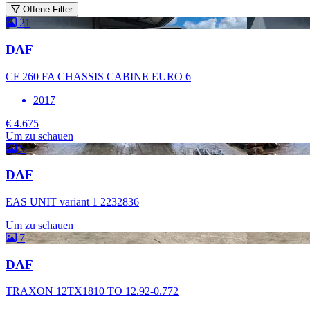
Offene Filter
21
DAF
CF 260 FA CHASSIS CABINE EURO 6
2017
€ 4.675
Um zu schauen
5
DAF
EAS UNIT variant 1 2232836
Um zu schauen
7
DAF
TRAXON 12TX1810 TO 12.92-0.772