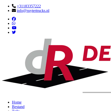
+31183357222
info@ruytertrucks.nl
Home
Bestand