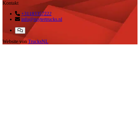
Kontakt
+31183357222
info@ruytertrucks.nl
Website von
TrucksNL