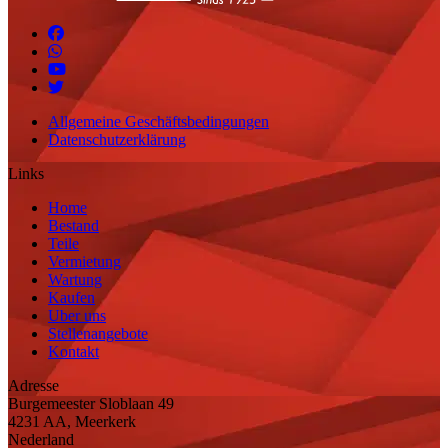
Allgemeine Geschäftsbedingungen
Datenschutzerklärung
Links
Home
Bestand
Teile
Vermietung
Wartung
Kaufen
Uber uns
Stellenangebote
Kontakt
Adresse
Burgemeester Sloblaan 49
4231 AA, Meerkerk
Nederland