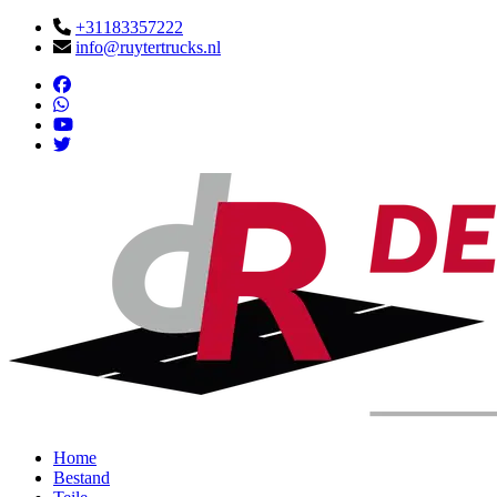
+31183357222
info@ruytertrucks.nl
Home
Bestand