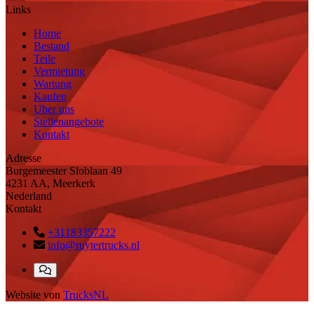
Links
Home
Bestand
Teile
Vermietung
Wartung
Kaufen
Uber uns
Stellenangebote
Kontakt
Adresse
Burgemeester Sloblaan 49
4231 AA, Meerkerk
Nederland
Kontakt
+31183357222
info@ruytertrucks.nl
Website von
TrucksNL