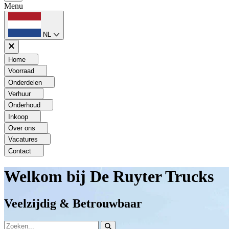
Menu
NL
Home
Voorraad
Onderdelen
Verhuur
Onderhoud
Inkoop
Over ons
Vacatures
Contact
Welkom bij De Ruyter Trucks
Veelzijdig & Betrouwbaar