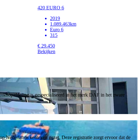
420 EURO 6
2019
1.089.463km
Euro 6
315
€ 29.450
Bekijken
verkoopafdeling is gespecialiseerd in het merk DAF in het zware
p Nederlands kenteken gezet. Deze registratie zorgt ervoor dat de