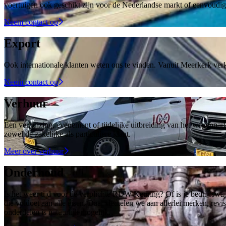
voertuigen ook geschikt zijn voor de Nederlandse markt of eenvoud
Neem contact op
Export
Ook internationale klanten weten ons te vinden. Vanuit Meerkerk ver
Neem contact op
Verhuur
Een verhuizing, evenement of tijdelijke uitbreiding van het wagenpa
zowel de zakelijke als particuliere klant.
Meer over verhuur
Onderhoud
Is het weer tijd voor de verplichte RDW-Keuring? Of is je bedrijfsw
die voldoet aan alle eisen. Daar sleutelen we aan allerlei merken, r
onderdelen is natuurlijk mogelijk.