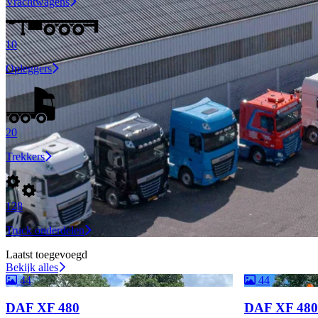
Vrachtwagens
10
Opleggers
20
Trekkers
128
Truck onderdelen
Laatst toegevoegd
Bekijk alles
44
44
DAF XF 480
DAF XF 480