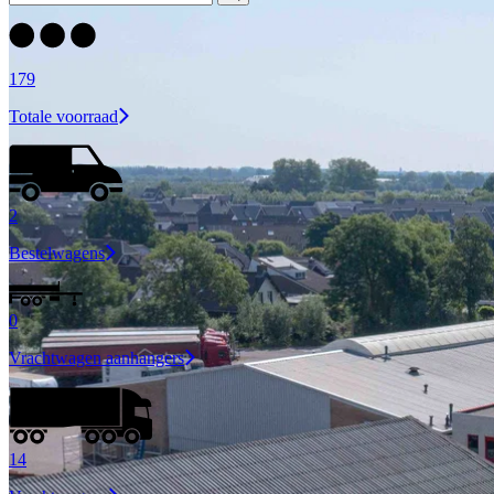
179
Totale voorraad
2
Bestelwagens
0
Vrachtwagen aanhangers
14