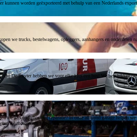
iger kunnen worden geëxporteerd met behulp van een Nederlands expor
kopen we trucks, bestelwagens, opleggers, aanhangers en onderdelen naa
rk? Bij De Ruyter hebben we voor elke klus een bus! We beschikken ov
agen toe aan onderhoud of reparatie? In onze allround garage helpen 
eviseren we motoren en versnellingsbakken en voeren we dagelijks APK e