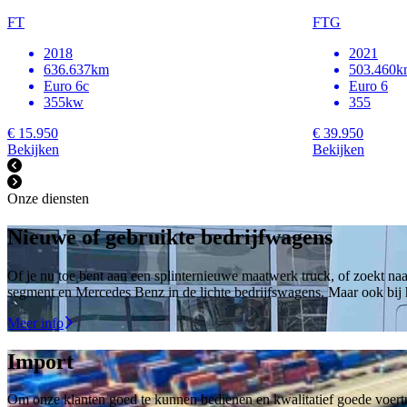
FT
FTG
2018
2021
636.637km
503.460k
Euro 6c
Euro 6
355kw
355
€ 15.950
€ 39.950
Bekijken
Bekijken
Onze diensten
Nieuwe of gebruikte bedrijfwagens
Of je nu toe bent aan een splinternieuwe maatwerk truck, of zoekt naa
segment en Mercedes Benz in de lichte bedrijfswagens. Maar ook bij
Meer info
Import
Om onze klanten goed te kunnen bedienen en kwalitatief goede voertu