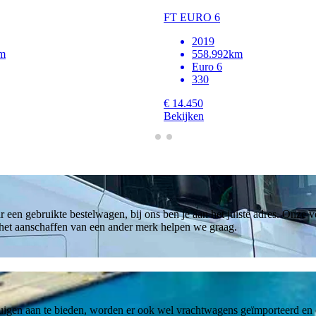
FT EURO 6
2019
m
558.992km
Euro 6
330
€ 14.450
Bekijken
r een gebruikte bestelwagen, bij ons ben je aan het juiste adres. Onze 
 het aanschaffen van een ander merk helpen we graag.
igen aan te bieden, worden er ook wel vrachtwagens geïmporteerd en o