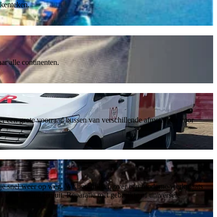
tkenteken.
r alle continenten.
er een grote voorraad bussen van verschillende afmetingen voor
we je snel weer op weg. We beschikken over een moderne werkplaats
n LPK-keuringen uit. Reparatie met gebruikte of universele