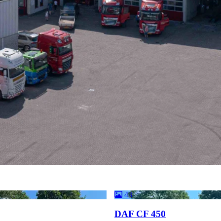
43
DAF CF 450