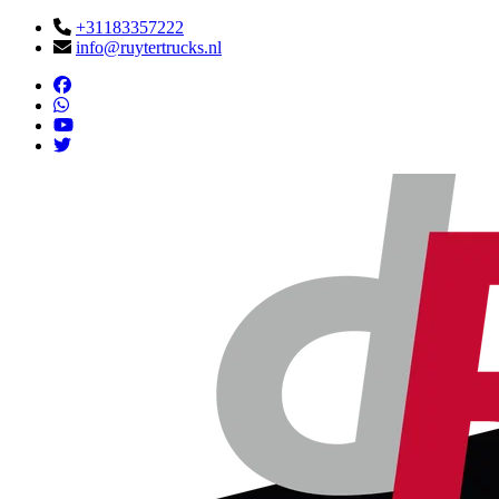
+31183357222
info@ruytertrucks.nl