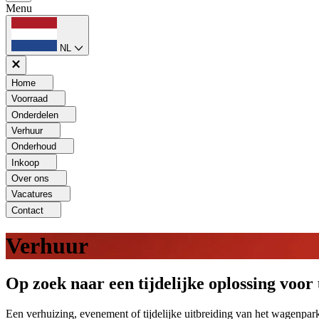
Menu
NL
Home
Voorraad
Onderdelen
Verhuur
Onderhoud
Inkoop
Over ons
Vacatures
Contact
Verhuur
Op zoek naar een tijdelijke oplossing voo
Een verhuizing, evenement of tijdelijke uitbreiding van het wagenpa