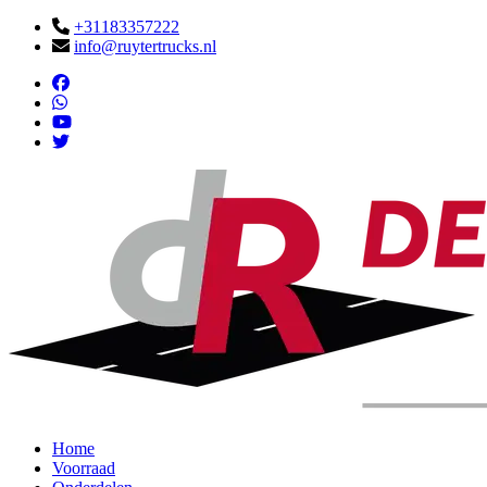
+31183357222
info@ruytertrucks.nl
Home
Voorraad