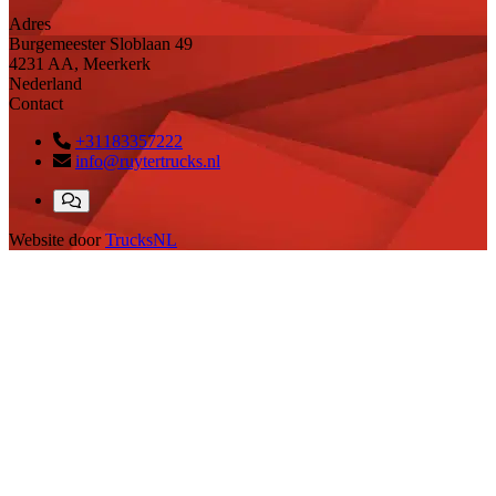
Adres
Burgemeester Sloblaan 49
4231 AA, Meerkerk
Nederland
Contact
+31183357222
info@ruytertrucks.nl
Website door
TrucksNL