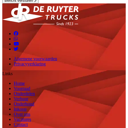
Bericht versturen
Algemene voorwaarden
Privacyverklaring
Links
Home
Voorraad
Onderdelen
Verhuur
Onderhoud
Inkoop
Over ons
Vacatures
Contact