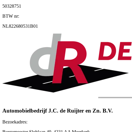
50328751
BTW nr:
NL822680531B01
Automobielbedrijf J.C. de Ruijter en Zn. B.V.
Bezoekadres:
Burgemeester Sloblaan 49, 4231 AA Meerkerk