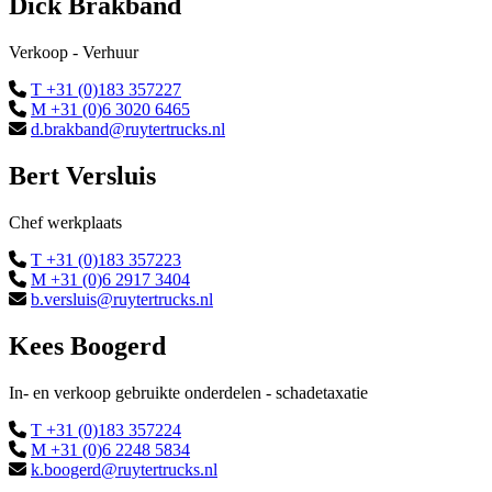
Dick Brakband
Verkoop - Verhuur
T +31 (0)183 357227
M +31 (0)6 3020 6465
d.brakband@ruytertrucks.nl
Bert Versluis
Chef werkplaats
T +31 (0)183 357223
M +31 (0)6 2917 3404
b.versluis@ruytertrucks.nl
Kees Boogerd
In- en verkoop gebruikte onderdelen - schadetaxatie
T +31 (0)183 357224
M +31 (0)6 2248 5834
k.boogerd@ruytertrucks.nl