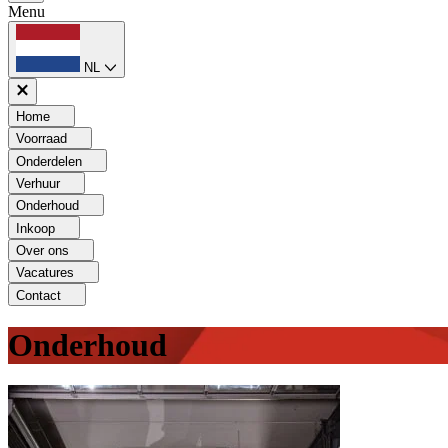
Menu
NL
Home
Voorraad
Onderdelen
Verhuur
Onderhoud
Inkoop
Over ons
Vacatures
Contact
Onderhoud