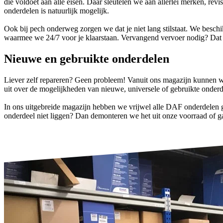
die voldoet aan alle eisen. Daar sleutelen we aan allerlei merken, r
onderdelen is natuurlijk mogelijk.
Ook bij pech onderweg zorgen we dat je niet lang stilstaat. We besc
waarmee we 24/7 voor je klaarstaan. Vervangend vervoer nodig? Dat 
Nieuwe en gebruikte onderdelen
Liever zelf repareren? Geen probleem! Vanuit ons magazijn kunnen we
uit over de mogelijkheden van nieuwe, universele of gebruikte onderd
In ons uitgebreide magazijn hebben we vrijwel alle DAF onderdelen ge
onderdeel niet liggen? Dan demonteren we het uit onze voorraad of ga