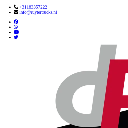
+31183357222
info@ruytertrucks.nl