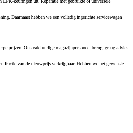
n LPK-keuringen uit. Reparatie met gebruikte of universele
lening. Daarnaast hebben we een volledig ingerichte servicewagen
herpe prijzen. Ons vakkundige magazijnpersoneel brengt graag advies
en fractie van de nieuwprijs verkrijgbaar. Hebben we het gewenste