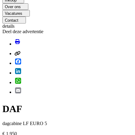
Inkoop
Over ons
Vacatures
Contact
details
Deel deze advertentie
Facebook
LinkedIn
WhatsApp
Email
DAF
dagcabine LF EURO 5
€ 1.950