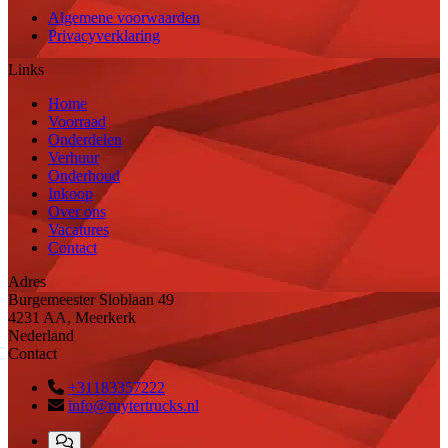
Algemene voorwaarden
Privacyverklaring
Links
Home
Voorraad
Onderdelen
Verhuur
Onderhoud
Inkoop
Over ons
Vacatures
Contact
Adres
Burgemeester Sloblaan 49
4231 AA, Meerkerk
Nederland
Contact
+31183357222
info@ruytertrucks.nl