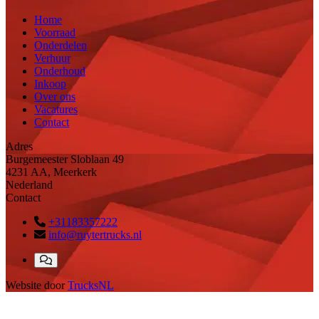
Home
Voorraad
Onderdelen
Verhuur
Onderhoud
Inkoop
Over ons
Vacatures
Contact
Adres
Burgemeester Sloblaan 49
4231 AA, Meerkerk
Nederland
Contact
+31183357222
info@ruytertrucks.nl
Website door
TrucksNL