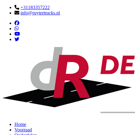
+31183357222
info@ruytertrucks.nl
Home
Voorraad