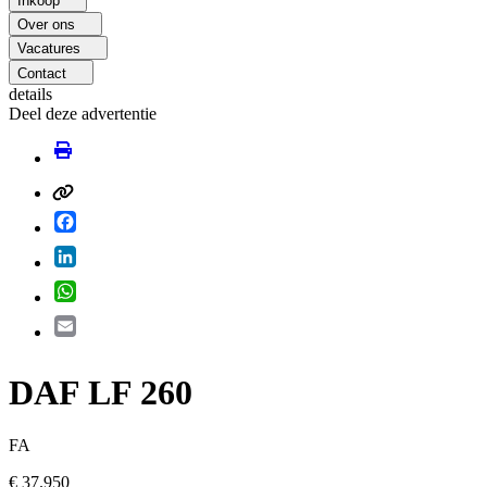
Inkoop
Over ons
Vacatures
Contact
details
Deel deze advertentie
Facebook
LinkedIn
WhatsApp
Email
DAF LF 260
FA
€ 37.950