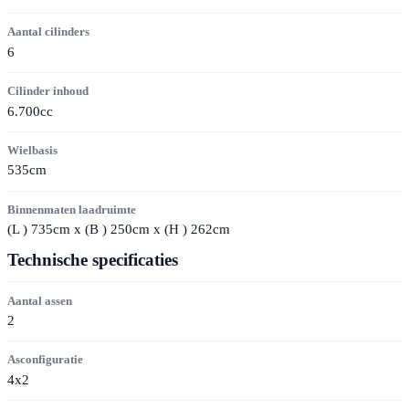
Aantal cilinders
6
Cilinder inhoud
6.700cc
Wielbasis
535cm
Binnenmaten laadruimte
(
L
) 735cm x (
B
) 250cm x (
H
) 262cm
Technische specificaties
Aantal assen
2
Asconfiguratie
4x2