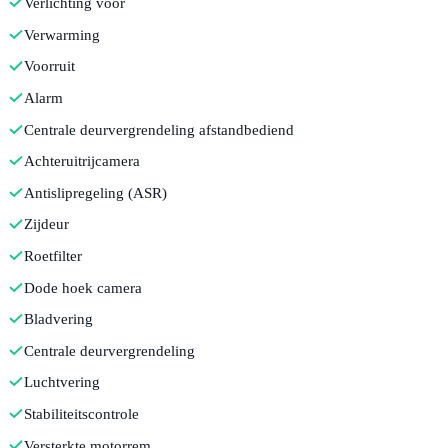
Verlichting voor
Verwarming
Voorruit
Alarm
Centrale deurvergrendeling afstandbediend
Achteruitrijcamera
Antislipregeling (ASR)
Zijdeur
Roetfilter
Dode hoek camera
Bladvering
Centrale deurvergrendeling
Luchtvering
Stabiliteitscontrole
Versterkte motorrem