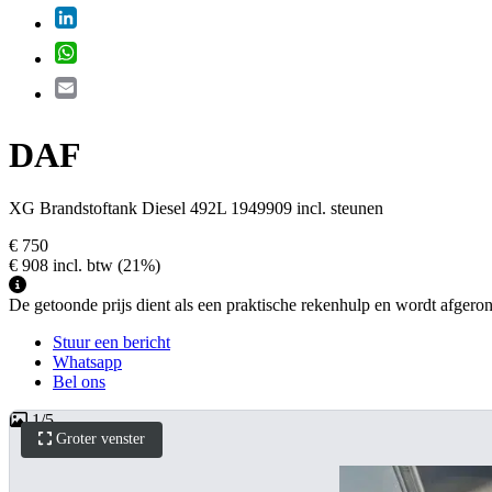
LinkedIn
WhatsApp
Email
DAF
XG Brandstoftank Diesel 492L 1949909 incl. steunen
€ 750
€ 908
incl. btw
(21%)
De getoonde prijs dient als een praktische rekenhulp en wordt afgerond 
Stuur een bericht
Whatsapp
Bel ons
1
/
5
Groter venster