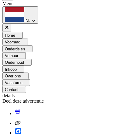
Menu
NL
Home
Voorraad
Onderdelen
Verhuur
Onderhoud
Inkoop
Over ons
Vacatures
Contact
details
Deel deze advertentie
Facebook