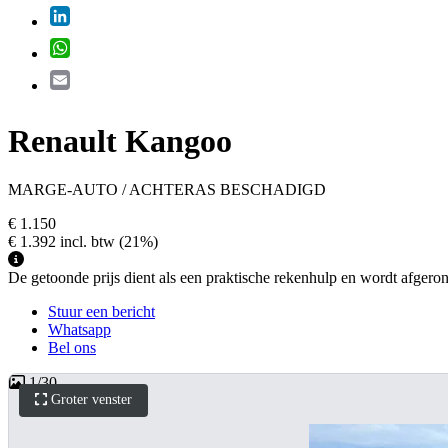
LinkedIn
WhatsApp
Email
Renault Kangoo
MARGE-AUTO / ACHTERAS BESCHADIGD
€ 1.150
€ 1.392
incl. btw
(21%)
De getoonde prijs dient als een praktische rekenhulp en wordt afgerond 
Stuur een bericht
Whatsapp
Bel ons
1
/
30
Groter venster