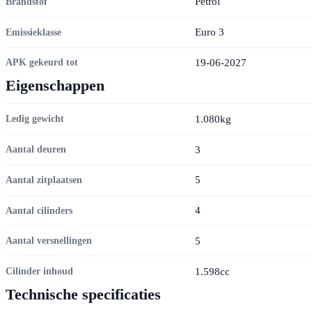
Petrol
Brandstof
Euro 3
Emissieklasse
19-06-2027
APK gekeurd tot
Eigenschappen
1.080kg
Ledig gewicht
3
Aantal deuren
5
Aantal zitplaatsen
4
Aantal cilinders
5
Aantal versnellingen
1.598cc
Cilinder inhoud
Technische specificaties