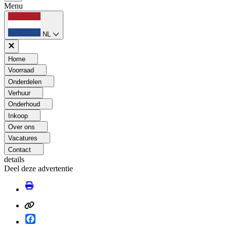
Menu
NL
Home
Voorraad
Onderdelen
Verhuur
Onderhoud
Inkoop
Over ons
Vacatures
Contact
details
Deel deze advertentie
Facebook